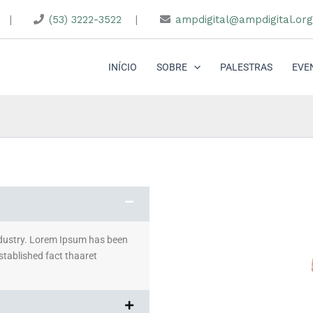
|
(53) 3222-3522
|
ampdigital@ampdigital.org
INÍCIO
SOBRE
PALESTRAS
EVE
ndustry. Lorem Ipsum has been
stablished fact thaaret