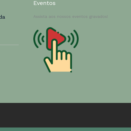
Eventos
da
Assista aos nossos eventos gravados!
e