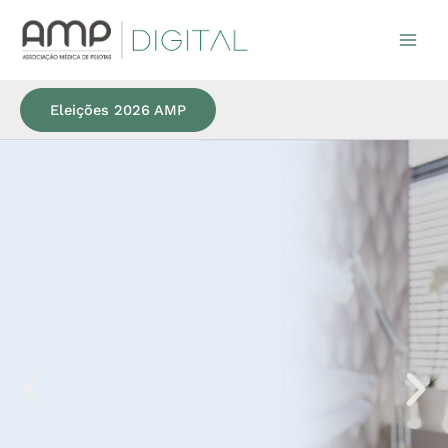
Ir
para
o
conteúdo
Eleições 2026 AMP