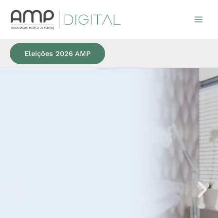
Ir
para
o
conteúdo
Eleições 2026 AMP