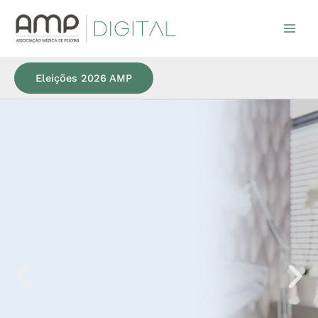
Ir
para
o
conteúdo
Eleições 2026 AMP