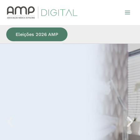
Ir
para
o
conteúdo
Eleições 2026 AMP