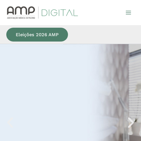
Ir
para
o
conteúdo
Eleições 2026 AMP