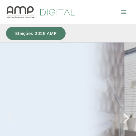
Ir
para
o
conteúdo
Eleições 2026 AMP