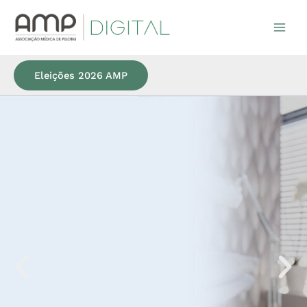
Ir
para
o
conteúdo
Eleições 2026 AMP