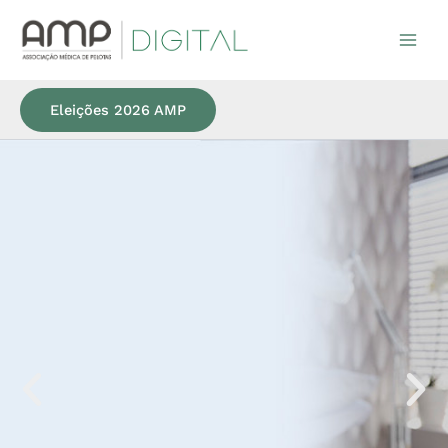
Ir
para
o
conteúdo
Eleições 2026 AMP