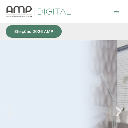
Ir
para
o
conteúdo
Eleições 2026 AMP