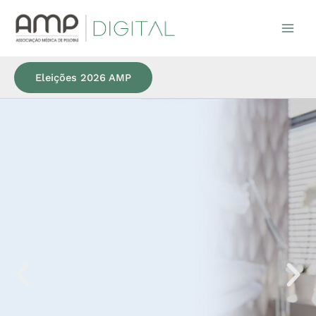
Ir
para
o
conteúdo
Eleições 2026 AMP