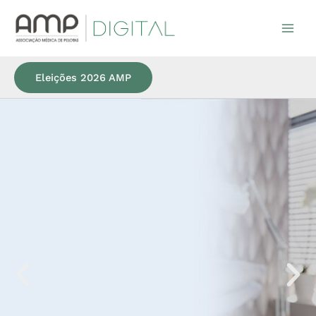
Ir
para
o
conteúdo
Eleições 2026 AMP