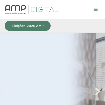
Ir
para
o
conteúdo
Eleições 2026 AMP