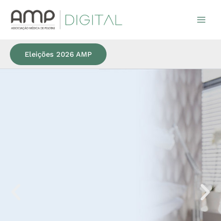
Ir
para
o
conteúdo
Eleições 2026 AMP