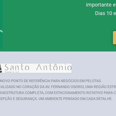
importante e
Dias 10 e
NOVO PONTO DE REFERÊNCIA PARA NEGÓCIOS EM PELOTAS.
ALIZADO NO CORAÇÃO DA AV. FERNANDO OSORIO, UMA REGIÃO EST
RAESTRUTURA COMPLETA, COM ESTACIONAMENTO ROTATIVO PARA CL
EPÇÃO E SEGURANÇA. UM AMBIENTE PENSADO EM CADA DETALHE.