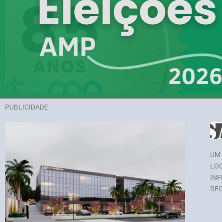
PUBLICIDADE
UM 
LOC
INF
REC